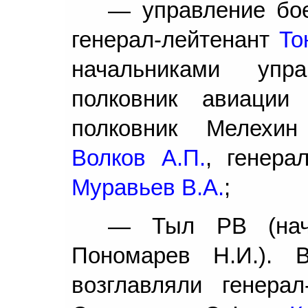
— управление бое
генерал-лейтенант
То
начальниками упр
полковник авиаци
полковник Мелехин 
Волков А.П.
, генера
Муравьев В.А.
;
— Тыл РВ (нача
Пономарев Н.И.).
возглавляли генерал