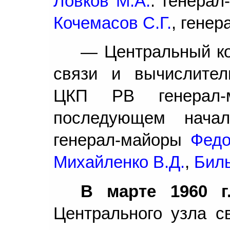
Ловков М.А.
. генерал
Кочемасов С.Г.
, гене
— Центральный ко
связи и вычислител
ЦКП РВ генерал
последующем нача
генерал-майоры
Федор
Михайленко В.Д.
,
Билы
В марте 1960 г
Центрального узла с