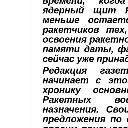
времени, когд
ядерный щит Р
меньше остает
ракетчиков тех
освоения ракетн
памяти даты, ф
сейчас уже прин
Редакция газе
начинает с это
хронику основ
Ракетных вой
назначения. Сво
предложения по 