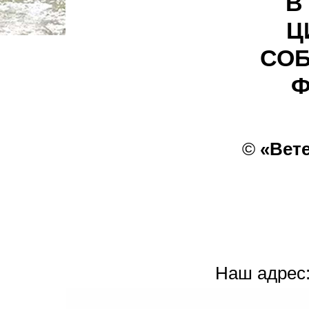
В
Ц
СОБ
Ф
©
«Вет
Наш адрес