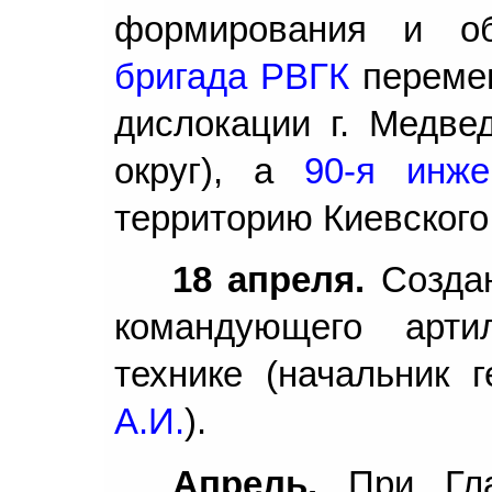
формирования и о
бригада РВГК
перемещ
дислокации г. Медве
округ), а
90-я инж
территорию Киевского 
18 апреля.
Созда
командующего арти
технике (начальник 
А.И.
).
Апрель.
При Гла