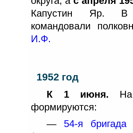
округа, а
с апреля 195
Капустин Яр. В 
командовали полков
И.Ф.
1952 год
К 1 июня.
На 
формируются:
—
54-я бригада