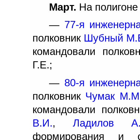
Март.
На полигоне
—
77-я инженерн
полковник
Шубный М.
командовали полков
Г.Е.;
—
80-я инженерн
полковник
Чумак М.М
командовали полков
В.И.
,
Ладилов А.
формирования и о