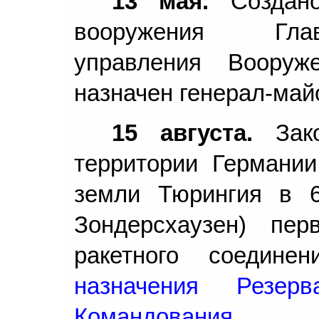
13 мая.
Создано
вооружения Глав
управления Вооруж
назначен генерал-май
15 августа.
Зак
территории Германии
земли Тюрингия в 6
Зондерсхаузен) пе
ракетного соеди
назначения Резер
Командования
. Бр