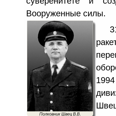
суверенитете и со
Вооруженные силы.
3
рак
пер
обор
1994
диви
Швец
Полковник Швец В.В.