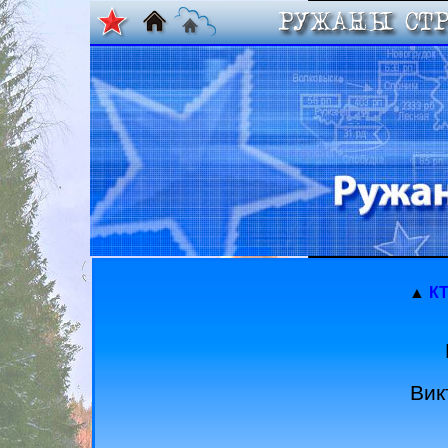
▲
КТ
Вик