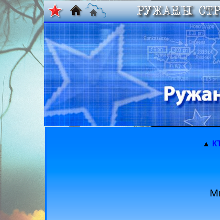
▲
К
М