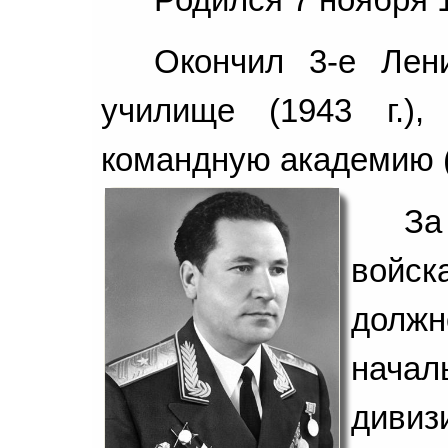
Окончил 3-е Лени
училище (1943 г.),
командную академию (1
За
войс
долж
нача
диви