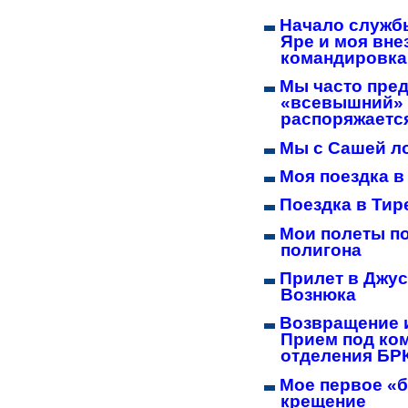
Начало служб
Яре и моя вне
командировка
Мы часто пред
«всевышний»
распоряжаетс
Мы с Сашей л
Моя поездка в
Поездка в Тир
Мои полеты п
полигона
Прилет в Джу
Вознюка
Возвращение 
Прием под ко
отделения БР
Мое первое «
крещение