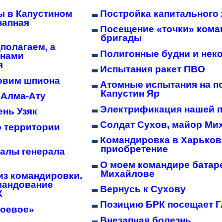
ы в Капустином
Постройка капитального
запная
Посещение «точки» ком
бригады
полагаем, а
Полигонные будни и нек
 нами
я
Испытания ракет ПВО
овим шпиона
Атомные испытания на п
Капустин Яр
 Алма-Ату
Электрификация нашей 
ень Узяк
Солдат Сухов, майор Ми
о территории
Командировка в Харьков
приобретение
салы генерала
О моем командире батар
Михайлове
из командировки.
мандование
Вернусь к Сухову
К
Позицию БРК посещает 
боевое»
Внезапная болезнь