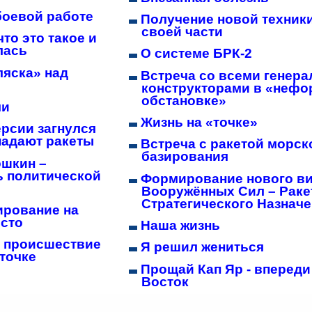
боевой работе
Получение новой техники
своей части
то это такое и
лась
О системе БРК-2
ляска» над
Встреча со всеми генер
конструкторами в «неф
обстановке»
ми
Жизнь на «точке»
рсии загнулся
 падают ракеты
Встреча с ракетой морск
базирования
ошкин –
ь политической
Формирование нового в
Вооружённых Сил – Раке
Стратегического Назнач
ирование на
есто
Наша жизнь
 происшествие
Я решил жениться
 точке
Прощай Кап Яр - вперед
Восток