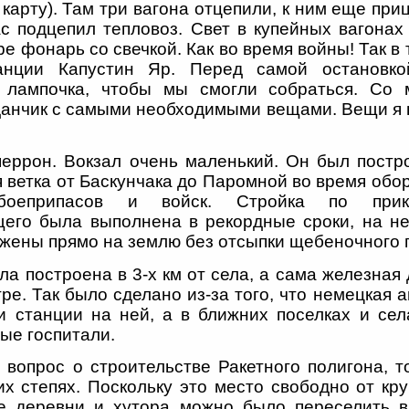
. карту). Там три вагона отцепили, к ним еще пр
с подцепил тепловоз. Свет в купейных вагонах
ре фонарь со свечкой. Как во время войны! Так в
анции Капустин Яр. Перед самой остановко
а лампочка, чтобы мы смогли собраться. Со 
анчик с самыми необходимыми вещами. Вещи я 
еррон. Вокзал очень маленький. Он был постро
 ветка от Баскунчака до Паромной во время обо
оеприпасов и войск. Стройка по прик
его была выполнена в рекордные сроки, на не
жены прямо на землю без отсыпки щебеночного 
а построена в 3-х км от села, а сама железная
тре. Так было сделано из-за того, что немецкая 
и станции на ней, а в ближних поселках и сел
ые госпитали.
л вопрос о строительстве Ракетного полигона, 
их степях. Поскольку это место свободно от к
ие деревни и хутора можно было переселить в