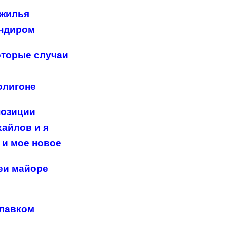
 жилья
андиром
оторые случаи
олигоне
позиции
хайлов и я
 и мое новое
еи майоре
Главком