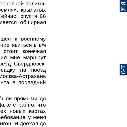
 основной полигон
земля», крылатых
Сейчас, спустя 66
меется обширная
ошел к военному
ние явиться в в/ч
 стоит конечная
щил мне маршрут
оезд Свердловск-
есадку на поезд
осква-Астрахань
анта в последний
 были прямыми до
Даже странно, что
сех новых картах
ребование у меня
игон. Я доехал до