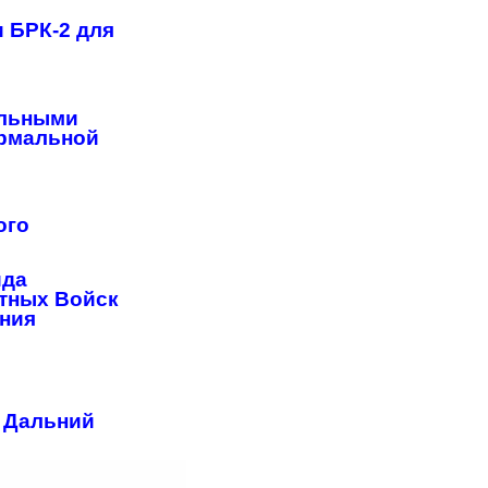
 БРК-2 для
альными
ормальной
ого
ида
тных Войск
ения
и Дальний