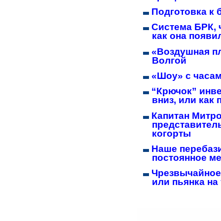
Подготовка к 
Система БРК, ч
как она появи
«Воздушная п
Волгой
«Шоу» с часа
“Крючок” инве
вниз, или как
Капитан Митр
представител
когорты
Наше перебаз
постоянное м
Чрезвычайное
или пьянка на