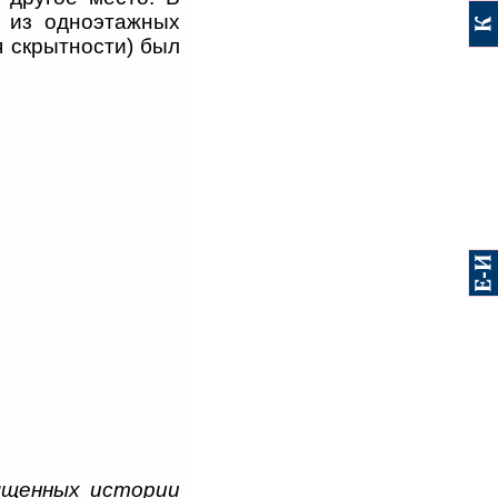
к из одноэтажных
я скрытности) был
ященных истории