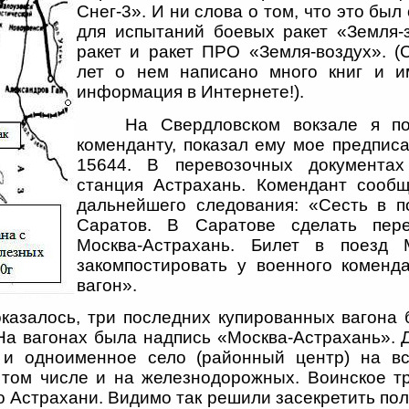
Снег-3». И ни слова о том, что это был
для испытаний боевых ракет «Земля-
ракет и ракет ПРО «Земля-воздух». (
лет о нем написано много книг и и
информация в Интернете!).
На Свердловском вокзале я п
коменданту, показал ему мое предписа
15644. В перевозочных документах
станция Астрахань. Комендант сооб
дальнейшего следования: «Сесть в п
Саратов. В Саратове сделать пер
Москва-Астрахань. Билет в поезд М
закомпостировать у военного коменд
вагон».
оказалось, три последних купированных вагона
 На вагонах была надпись «Москва-Астрахань». 
 и одноименное село (районный центр) на в
в том числе и на железнодорожных. Воинское т
 Астрахани. Видимо так решили засекретить пол