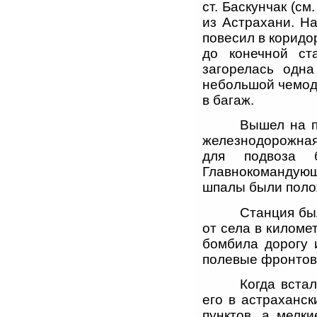
ст. Баскунчак (см
из Астрахани. На
повесил в коридо
до конечной ст
загорелась одн
небольшой чемод
в багаж.
Вышел на п
железнодорожная
для подвоза б
Главнокомандующ
шпалы были поло
Станция был
от села в киломе
бомбила дорогу 
полевые фронтов
Когда вста
его в астраханск
пунктов, а мелк