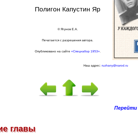
Полигон Капустин Яр
© Ягунов Е.А.
Печатается с разрешения автора.
Опубликовано на сайте
«Спецнабор 1953»
.
Наш адрес:
ruzhany@narod.ru
Перейти 
ие главы