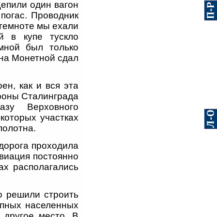
ицепили один вагон
 погас. Проводник
 темноте мы ехали
й в купе тускло
мной был только
на Монетной сдал
ен, как и вся эта
роны Сталинграда
азу Верховного
которых участках
полотна.
 дорога проходила
авиация постоянно
ах располагались
то решили строить
рупных населенных
 другое место. В