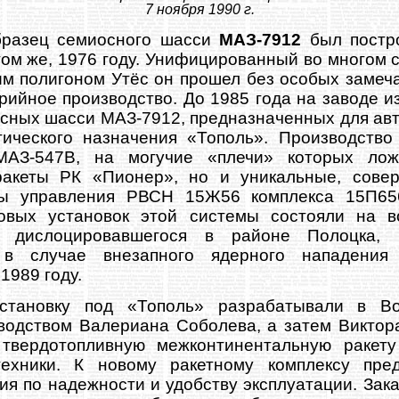
7 ноября 1990 г.
разец семиосного шасси
МАЗ-7912
был постр
том же, 1976 году. Унифицированный во многом 
им полигоном Утёс он прошел без особых замеча
рийное производство. До 1985 года на заводе из
сных шасси МАЗ-7912, предназначенных для ав
гического назначения «Тополь». Производств
МАЗ-547В, на могучие «плечи» которых лож
ракеты РК «Пионер», но и уникальные, сове
ты управления РВСН 15Ж56 комплекса 15П656
овых установок этой системы состояли на в
а, дислоцировавшегося в районе Полоцка
я в случае внезапного ядерного нападени
1989 году.
становку под «Тополь» разрабатывали в Во
водством Валериана Соболева, а затем Викто
 твердотопливную межконтинентальную ракет
техники. К новому ракетному комплексу пре
ия по надежности и удобству эксплуатации. Зака