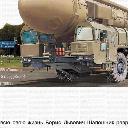
становка
17
658 «Тополь»
9-й гвардейской
. 1991 г.
 всю свою жизнь Борис Львович Шапошник разр