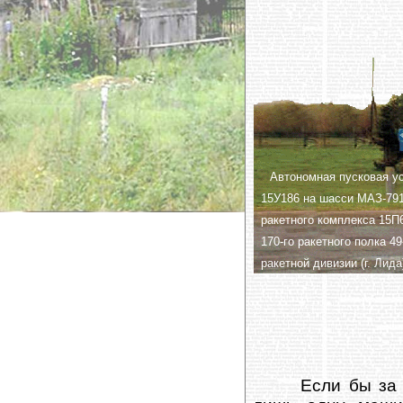
Автономная пусковая у
15У186 на шасси МАЗ-79
ракетного комплекса 15П
170-го ракетного полка 4
ракетной дивизии (г. Лида)
Если бы за