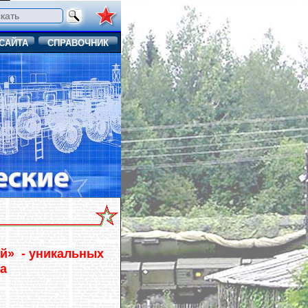
САЙТА
СПРАВОЧНИК
й» - уникальных
а