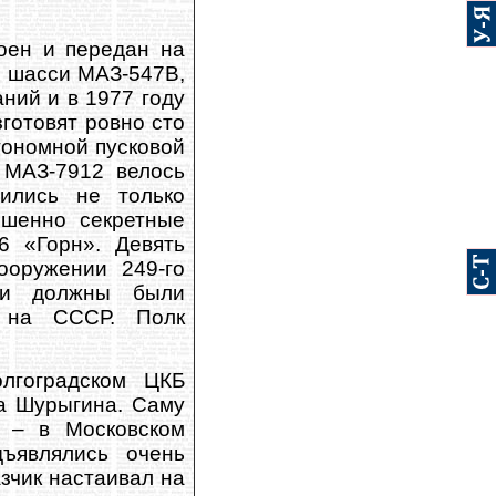
оен и передан на
с шасси МАЗ-547В,
ний и в 1977 году
готовят ровно сто
тономной пусковой
о МАЗ-7912 велось
ились не только
ршенно секретные
 «Горн». Девять
ооружении 249-го
, и должны были
я на СССР. Полк
лгоградском ЦКБ
ра Шурыгина. Саму
у – в Московском
дъявлялись очень
зчик настаивал на