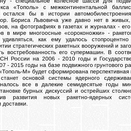
у - специальное колесное шасси для подви
екса «Тополь» с межконтинентальной баллис
 остался бы в истории автомобилестроения
тор. Бориса Львовича уже давно нет в живых
ров, на фотографиях в газетах и журналах - его
в в мире многоосные «сороконожки» - ракето
 удивляться, как ему удалось стопроцентно
тии стратегических ракетных вооружений и заго
ть востребованность его супермашин. В соот
ВСН России на 2006 - 2010 годы и Государств
7 - 2015 годы на базе подвижного грунтового р
 «Тополь-М» будет сформирована перспективная
 станет основой системы ядерного сдержив
налось все в далекие семидесятые годы мин
тановке бурных дискуссий и острейших столк
тив развития новых ракетно-ядерных сис
 доставки.