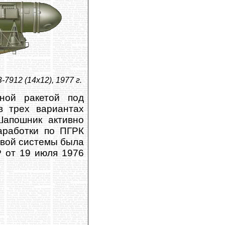
912 (14х12), 1977 г.
ьной ракетой под
в трех вариантах
Шапошник активно
аработки по ПГРК
овой системы была
 от 19 июля 1976