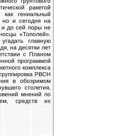
жного грунтового
тической ракетой
 как гениальный
, но и сегодня на
 и до сей поры не
носцы «Тополей».
 угадать главную
дя, на десятки лет
ветствии с Планом
енной программой
акетного комплекса
 группировка РВСН
ания в обозримом
увшего столетия,
новений мнений по
тем, средств их