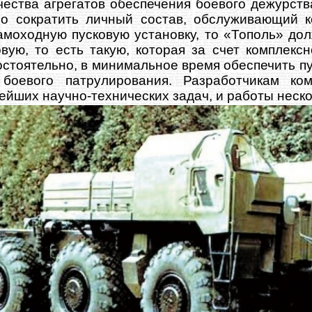
ества агрегатов обеспечения боевого дежурства
но сократить личный состав, обслуживающий к
моходную пусковую установку, то «Тополь» до
вую, то есть такую, которая за счет комплекс
стоятельно, в минимальное время обеспечить пу
боевого патрулирования. Разработчикам ко
ейших научно-технических задач, и работы неско