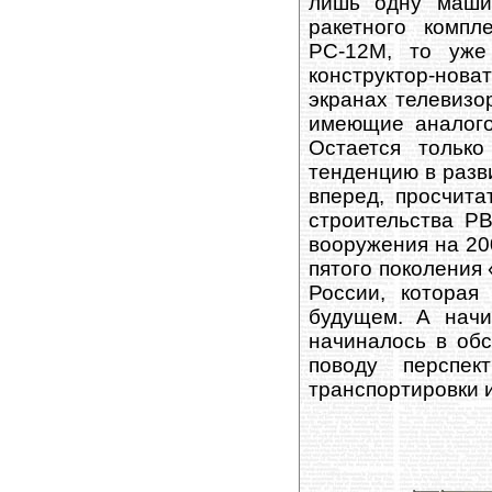
лишь одну машин
ракетного компл
РС-12М, то уже
конструктор-нова
экранах телевизо
имеющие аналого
Остается только
тенденцию в разви
вперед, просчита
строительства Р
вооружения на 200
пятого поколения
России, которая
будущем. А начи
начиналось в обс
поводу перспек
транспортировки и