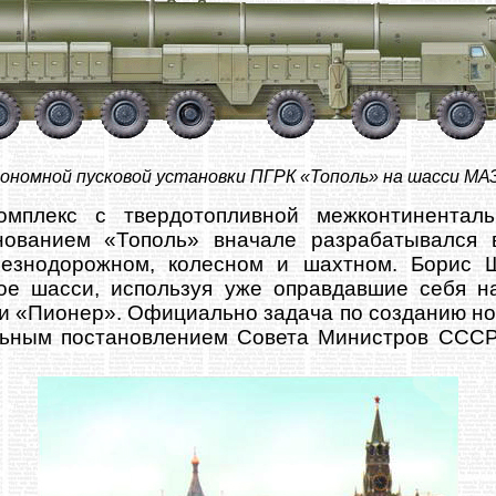
номной пусковой установки ПГРК «Тополь» на шасси МАЗ-7
омплекс с твердотопливной межконтинентал
ованием «Тополь» вначале разрабатывался 
лезнодорожном, колесном и шахтном. Борис 
ное шасси, используя уже оправдавшие себя н
и «Пионер». Официально задача по созданию н
льным постановлением Совета Министров СССР