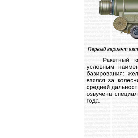
Первый вариант авто
Ракетный к
условным наимен
базирования: же
взялся за колес
средней дальност
озвучена специа
года.