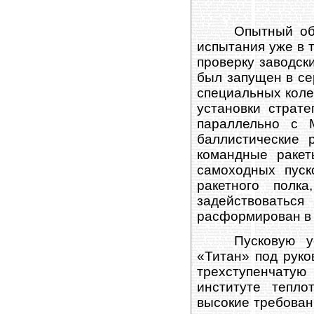
Опытный об
испытания уже в 
проверку заводск
был запущен в се
специальных коле
установки страте
параллельно с 
баллистические 
командные раке
самоходных пуск
ракетного полк
задействоватьс
расформирован в 
Пусковую у
«Титан» под руко
трехступенчатую
институте тепло
высокие требован