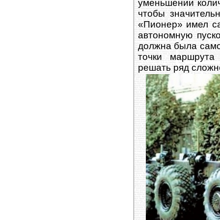
уменьшении колич
чтобы значитель
«Пионер» имел са
автономную пуско
должна была само
точки маршрута 
решать ряд сложн