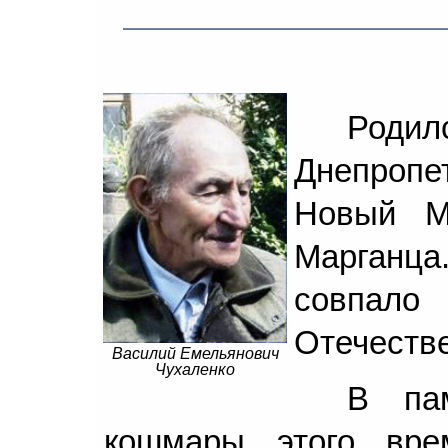
Родил
Днепропет
Новый М
Марганца
совпал
Отечеств
Василий Емельянович
Чухаленко
В пам
кошмары этого вре