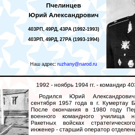
Пчелинцев
Юрий Александрович
403РП, 49РД, 43РА (1992-1993)
403РП, 49РД, 27РА (1993-1994)
Наш адрес:
ruzhany@narod.ru
1992 - ноябрь 1994 гг. - командир 40
Родился Юрий Александрови
сентября 1957 года в г. Кумертау 
После окончания в 1980 году Пе
военного командного училища 
Ракетных войсках стратегическо
инженер - старший оператор отделен