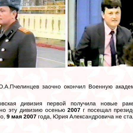
.А.Пчелинцев заочно окончил Военную акад
овская дивизия первой получила новые рак
нно эту дивизию осенью
2007
г посещал президе
го,
9 мая 2007
года, Юрия Александровича не стал