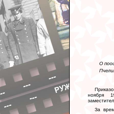
О поо
Пчели
Приказо
ноября 1
заместител
За вре