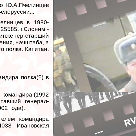
о Ю.А.Пчелинцев
елоруссии...
челинцев в 1980-
ч 25585, г.Слоним -
нженер-старший
ения, начштаба, а
о полка. Капитан,
андира полка(?) в
. командира (1992
ставший генерал-
02 года).
телем командира
4038 - Ивановская