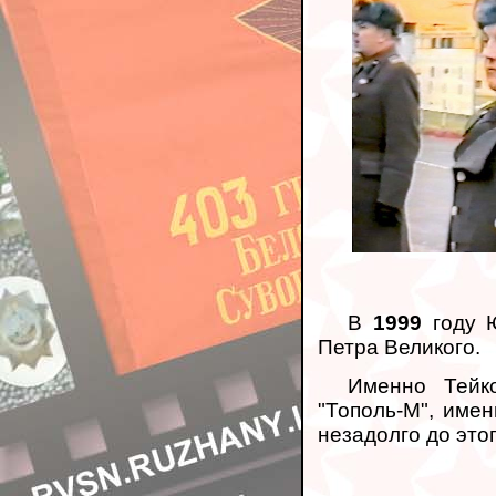
В
1999
году Ю
Петра Великого.
Именно Тейк
"Тополь-М", име
незадолго до это