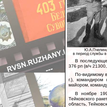
Ю.А.Пчелин
в период службы 
В последующем
376 рп (в/ч 21300
По-видимому в
г.), командиром
майором, команду
В ноябре 199
Тейковского раке
область, Тейковск