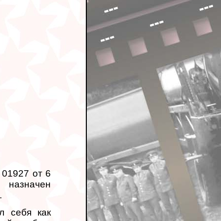
01927 от 6
назначен
.
л себя как