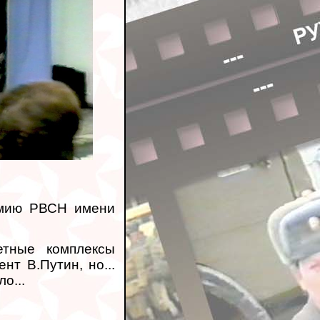
емию РВСН имени
етные комплексы
нт В.Путин, но...
о...