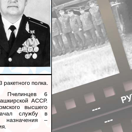
3 ракетного полка.
ч Пчелинцев 6
Башкирской АССР.
рмского высшего
начал службу в
го назначения –
ия.