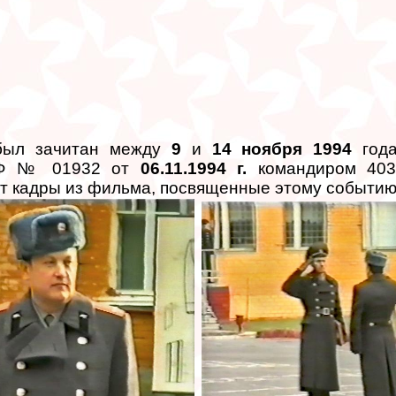
 был зачитан между
9
и
14 ноября 1994
года
РФ № 01932 от
06.11.1994 г.
командиром 403
от кадры из фильма, посвященные этому событию