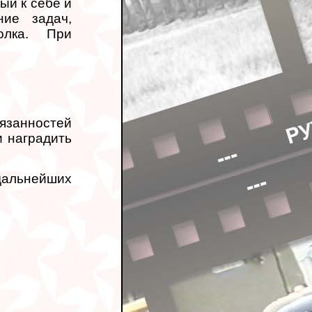
ый к себе и
ие задач,
олка. При
занностей
и наградить
 дальнейших