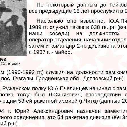
По некоторым данным до Тейков
все предыдущие 15 лет прослужил в Б
Насколько мне известно, Ю.А.П
1989 гг. служил также в 638 гв. рп (в/
наши соседи) на должностях и
оператор отделения, начальник отдел
затем и командир 2-го дивизиона этог
с 1987 г. - майор.
цев
в Слониме
 (1990-1992 гг.) служил на должности зам.ком
, пос. Гезгалы, Гродненская обл., Дятловский р-н)
 Ружанском полку Ю.А.Пчелинцев начинал с зам
 полка тогда был Л.Синякович, впоследствии 
ющим 53-ей ракетной армией (г.Чита) (данные 20
4 г. Юрий Александрович назначен замести
тного соединения, это 54 ракетная дивизия (в\ч 3
ий р-н).