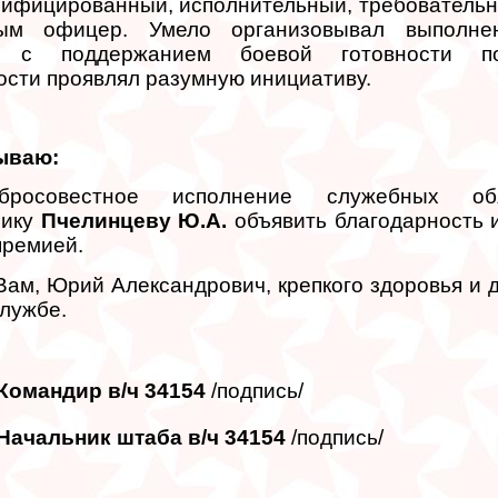
ифицированный, исполнительный, требовательн
ным офицер. Умело организовывал выполнен
х с поддержанием боевой готовности п
сти проявлял разумную инициативу.
ываю:
росовестное исполнение служебных обя
нику
Пчелинцеву Ю.А.
объявить благодарность 
премией.
ам, Юрий Александрович, крепкого здоровья и
службе.
Командир в/ч 34154
/подпись/
Начальник штаба в/ч 34154
/подпись/