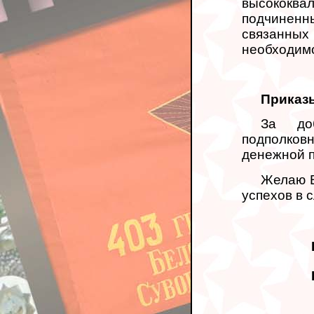
высококвал
подчинен
связанны
необходимо
Приказ
За доб
подполков
денежной 
Желаю В
успехов в 