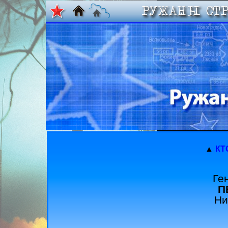
▲
КТ
Ге
П
Ни