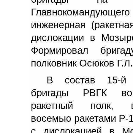
Главнокомандующег
инженерная (ракетна
дислокации в Мозыре
Формировал брига
полковник Осюков Г.Л.
В состав 15-й 
бригады РВГК во
ракетный полк, в
восемью ракетами Р-1
с дислокацией в Мо