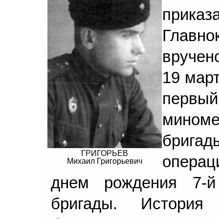
прика
Главн
вручен
19 март
перв
мином
бригад
ГРИГОРЬЕВ
операц
Михаил Григорьевич
днем рождения 7-й
бригады. История