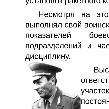
установок ракетного к
Несмотря на это
выполнял свой воинск
показателей бое
подразделений и ча
дисциплину.
В
ответс
участ
постоя