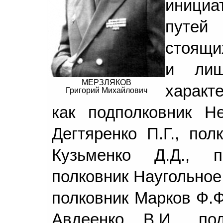
иници
путей
стоящих
и лиш
МЕРЗЛЯКОВ
характ
Григорий Михайлович
как подполковник Не
Дегтяренко П.Г., пол
Кузьменко Д.Д., п
полковник Наугольное 
полковник Марков Ф.Ф
Авдеенко В.И., по