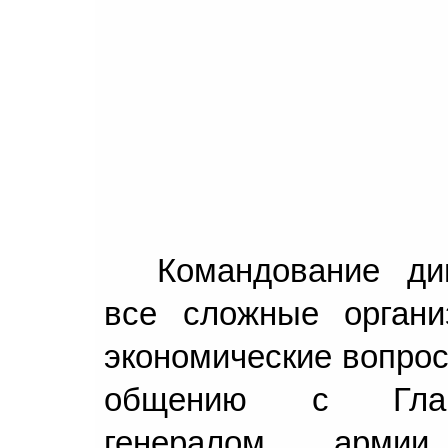
Командование ди
все сложные органи
экономические вопро
общению с Глав
генералом арми