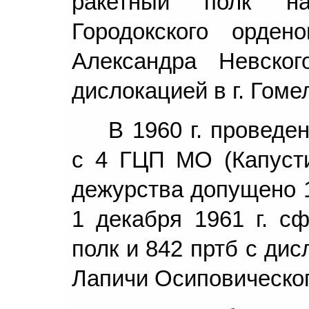
ракетный полк на
Городокского орден
Александра Невско
дислокацией в г. Гоме
В 1960 г. проведе
с 4 ГЦП МО (Капусти
дежурства допущено 1
1 декабря 1961 г. с
полк и 842 пртб с ди
Лапичи Осиповическог