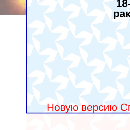
18
ра
Новую версию С