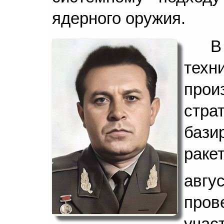
ядерного оружия.
В
тех
про
стра
бази
рак
авг
про
уча