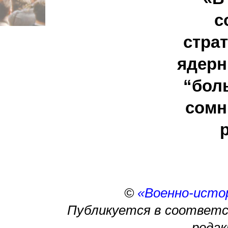
с
стра
ядерн
“бол
сомн
©
«Военно-исто
Публикуется в соответс
редак