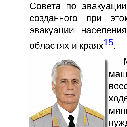
Совета по эвакуаци
созданного при эт
эвакуации населени
15
областях и краях
.
ма
вос
ход
мин
нуж