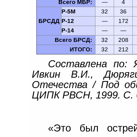
Всего МБР:
—
4
Р-5М
32
36
БРСДД
Р-12
—
172
Р-14
—
—
Всего БРСД:
32
208
ИТОГО:
32
212
Составлена по: Я
Ивкин В.И., Дюря
Отечества / Под общ
ЦИПК РВСН, 1999. С. 6
«Это был остре