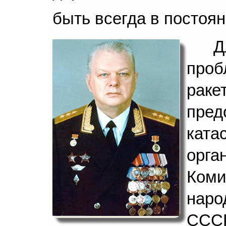
быть всегда в постоя
Д
проб
рак
пре
кат
орг
Ком
наро
СС