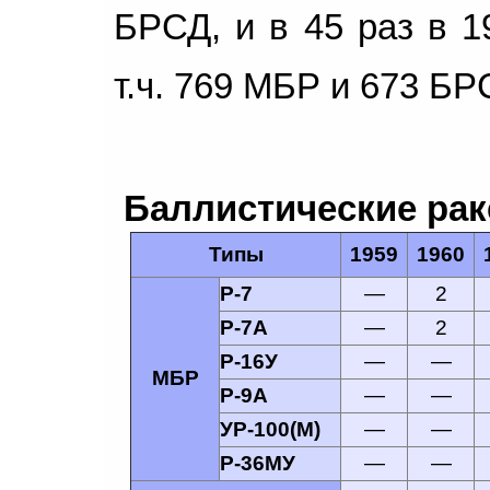
БРСД, и в 45 раз в 1
т.ч. 769 МБР и 673 Б
Баллистические рак
Типы
1959
1960
Р-7
—
2
Р-7А
—
2
Р-16У
—
—
МБР
Р-9А
—
—
УР-100(М)
—
—
Р-36МУ
—
—