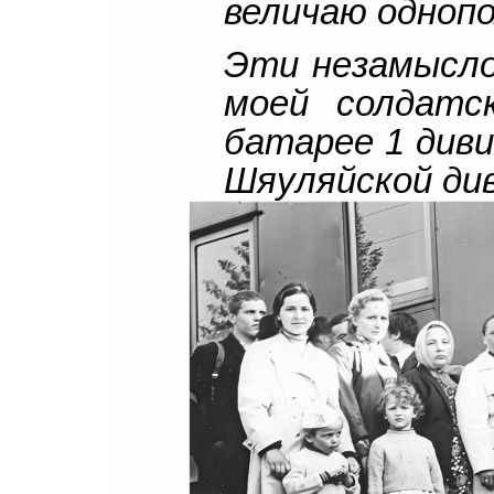
величаю однопо
Эти незамысло
моей солдатс
батарее 1 диви
Шяуляйской диви