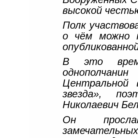
высокой честь
Полк участвова
о чём можно 
опубликованной
В это врем
однополчанин
Центральной 
звезда», п
Николаевич Бел
Он просла
замечательн