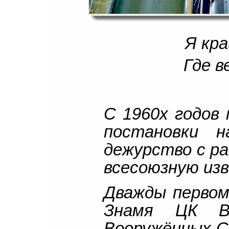
Я кр
Где в
С 1960х годов 
постановки н
дежурство с ра
всесоюзную из
Дважды первом
Знамя ЦК В
Вооружённых С