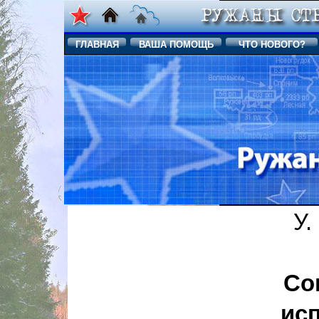
ГЛАВНАЯ
ВАША ПОМОЩЬ
ЧТО НОВОГО?
У.
Со
ис