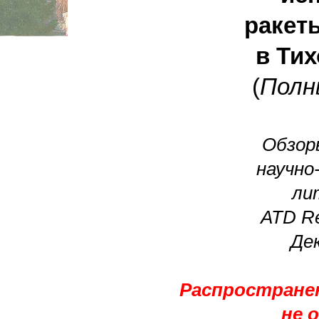
ракет
в Тих
(
Полн
Обзор
научно
ли
ATD Re
Де
Распростране
не 